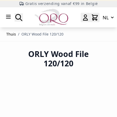
Gratis verzending vanaf €99 in België
Ga naar inhoud
Zoeken
NL
Thuis
/
ORLY Wood File 120/120
ORLY Wood File
120/120