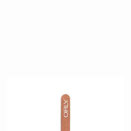
Een 120 gritvijl van Orly voor natuurlijke nagels. Om
snel de gewenste vorm te creren.
Op voorraad