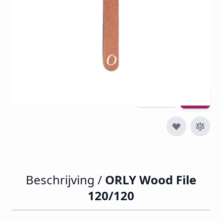
SKU
V-O-120
€ 2,50
€ 3,03
Incl. btw
Excl. btw:
€ 2,50
Aantal
Beschrijving /
ORLY Wood File
120/120