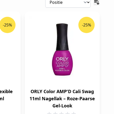
-25%
-25%
exible
ORLY Color AMP'D Cali Swag
ml
11ml Nagellak – Roze-Paarse
Gel-Look