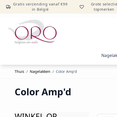
Gratis verzending vanaf €99
Grote selecti
in België
topmerken
Ga naar inhoud
Nagela
Thuis
/
Nagelakken
/
Color Amp'd
Color Amp'd
WINKEL OP