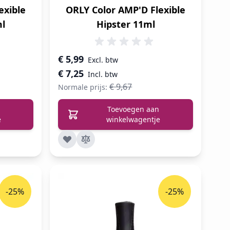
exible
ORLY Color AMP'D Flexible
ml
Hipster 11ml
Speciale prijs
€ 5,99
€ 7,25
€ 9,67
Normale prijs:
Toevoegen aan
e
winkelwagentje
-25%
-25%