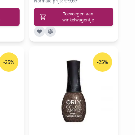
€ 9,67
Normale prijs:
Toevoegen aan
e
winkelwagentje
-25%
-25%