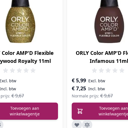
 Color AMP'D Flexible
ORLY Color AMP'D Fl
lywood Royalty 11ml
Infamous 11m
prijs
Speciale prijs
€ 5,99
€ 7,25
€ 9,67
€ 9,67
prijs:
Normale prijs:
Toevoegen aan
Toevoegen aan
winkelwagentje
winkelwagentj