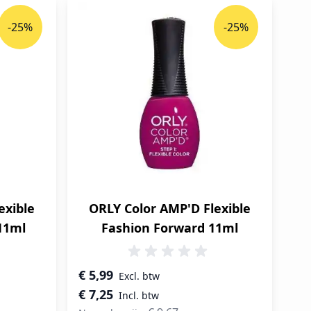
-25%
-25%
exible
ORLY Color AMP'D Flexible
11ml
Fashion Forward 11ml
Speciale prijs
€ 5,99
€ 7,25