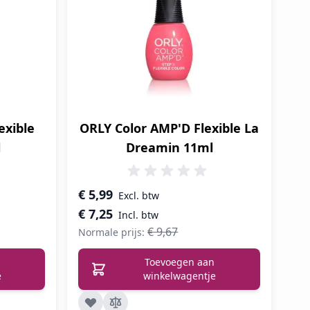
exible
ORLY Color AMP'D Flexible La
l
Dreamin 11ml
Speciale prijs
€ 5,99
€ 7,25
€ 9,67
Normale prijs:
Toevoegen aan
e
winkelwagentje