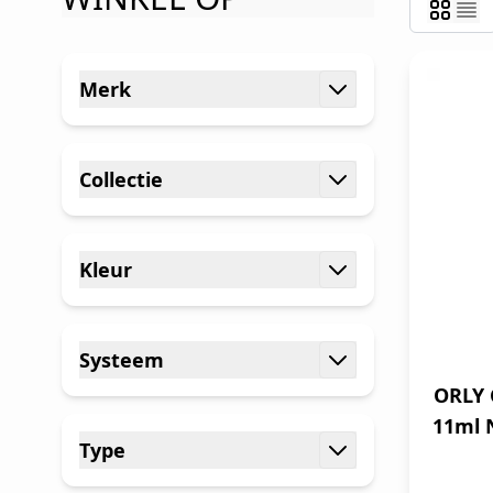
Ga naar productlijst
Merk
filter
Collectie
filter
Kleur
filter
Systeem
filter
ORLY 
11ml 
Type
filter