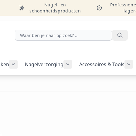
e
Nagel- en
Professione
schoonheidsproducten
lager
Zoeken
kken
Nagelverzorging
Accessoires & Tools
Submenu voor categorie Nagelakken weergeven
Submenu voor categorie Nag
Sub