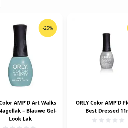
-25%
Color AMP'D Art Walks
ORLY Color AMP'D Fl
Nagellak – Blauwe Gel-
Best Dressed 11
Look Lak