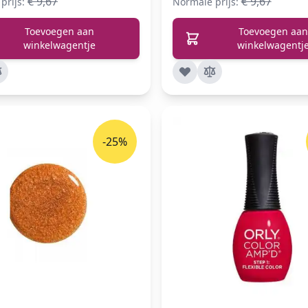
€ 9,67
€ 9,67
prijs:
Normale prijs:
Toevoegen aan
Toevoegen aan
winkelwagentje
winkelwagentj
-25%