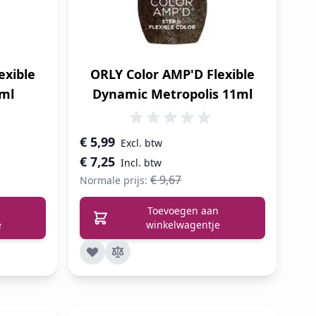
exible
ORLY Color AMP'D Flexible
1ml
Dynamic Metropolis 11ml
Speciale prijs
€ 5,99
€ 7,25
€ 9,67
Normale prijs:
Toevoegen aan
e
winkelwagentje