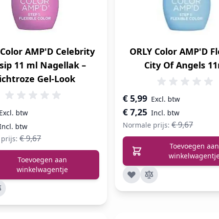
Color AMP'D Celebrity
ORLY Color AMP'D Fl
sip 11 ml Nagellak –
City Of Angels 1
ichtroze Gel-Look
Speciale prijs
€ 5,99
prijs
€ 7,25
€ 9,67
Normale prijs:
€ 9,67
prijs:
Toevoegen aan
winkelwagentj
Toevoegen aan
winkelwagentje