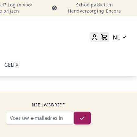
el? Log in voor
Schoolpakketten
e prijzen
Handverzorging Encora
NL
GELFX
elverzorging weergeven
menu voor categorie Accessoires & Tools weergeven
NIEUWSBRIEF
E-mailadres