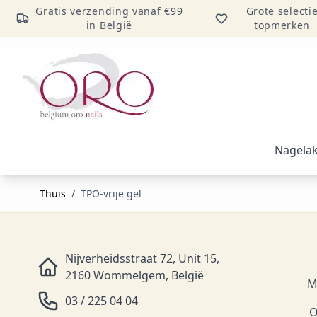
Gratis verzending vanaf €99
Grote selecti
in België
topmerken
Ga naar inhoud
Nagela
Thuis
/
TPO-vrije gel
Nijverheidsstraat 72, Unit 15,
2160 Wommelgem, België
M
03 / 225 04 04
O