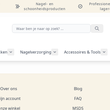
e
Nagel- en
Professione
schoonheidsproducten
lager
Zoeken
kken
Nagelverzorging
Accessoires & Tools
Submenu voor categorie Nagelakken weergeven
Submenu voor categorie Nag
Sub
Over ons
Blog
ijn account
FAQ
nze winkel
MSDS