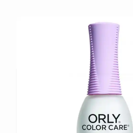
Beschrijving /
ORLY Color Care
– Ridge Filler Base Coat
ORLY Color Care Smoother 11ml – Ridge Fil
De ORLY Color Care Smoother is een
egalise
oneffenheden en ribbels in de nagel opvult
zorgt voor een glad oppervlak, waardoor nag
mooier egaal oogt.
Ideaal voor nagels met zichtbare ribbels of 
voor wie een strakke, professionele manicure