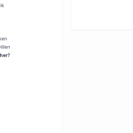
ik
rken
illen
ther?