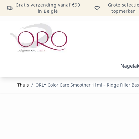
Gratis verzending vanaf €99
Grote selecti
in België
topmerken
Ga naar inhoud
Nagela
Thuis
/
ORLY Color Care Smoother 11ml – Ridge Filler Ba