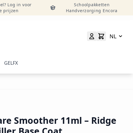
el? Log in voor
Schoolpakketten
e prijzen
Handverzorging Encora
NL
GELFX
elverzorging weergeven
menu voor categorie Accessoires & Tools weergeven
are Smoother 11ml – Ridge
iller Base Coat