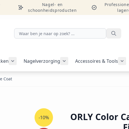
e
Nagel- en
Professione
schoonheidsproducten
lager
Zoeken
kken
Nagelverzorging
Accessoires & Tools
Submenu voor categorie Nagelakken weergeven
Submenu voor categorie Nag
Sub
se Coat
ORLY Color C
-10%
F