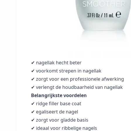
Egaliseert ribbels en oneffenheden
De ridge filler formule vult kleine groeven e
✔ maakt het nageloppervlak glad
✔ vermindert zichtbare ribbels
✔ zorgt voor een egaal resultaat
✔ ideaal voor beschadigde of ongelijke nagel
Betere hechting en mooier eindresultaat
✔ nagellak hecht beter
✔ voorkomt strepen in nagellak
✔ zorgt voor een professionele afwerking
✔ verlengt de houdbaarheid van nagellak
Belangrijkste voordelen
✔ ridge filler base coat
✔ egaliseert de nagel
✔ zorgt voor gladde basis
✔ ideaal voor ribbelige nagels