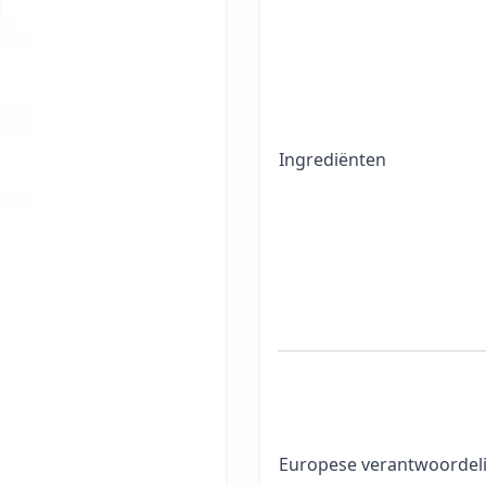
n oneffenheden op.
Ingrediënten
s
Europese verantwoordeli