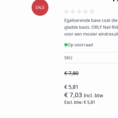
SALE
Egaliserende base coat die 
gladde basis. ORLY Nail Ri
voor een mooier eindresult
Op voorraad
SKU
€ 7,80
€ 5,81
€ 7,03
Incl. btw
Excl. btw:
€ 5,81