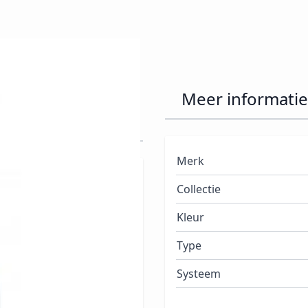
 Smoother 11ml
Meer informatie
Merk
ler Base Coat
Collectie
rende base coat
die
Kleur
.
Deze ridge filler
ellak beter hecht en
Type
Systeem
beschadigingen en
 wil.