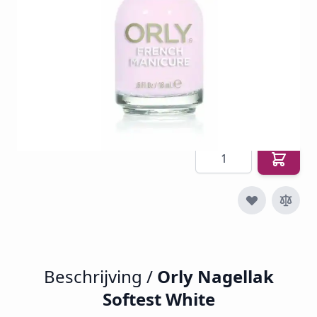
SKU
O-NP-22002
€ 14,94
€ 9,88
€ 11,95
Incl. btw
Excl. btw:
€ 9,88
Aantal
Beschrijving /
Orly Nagellak
Softest White