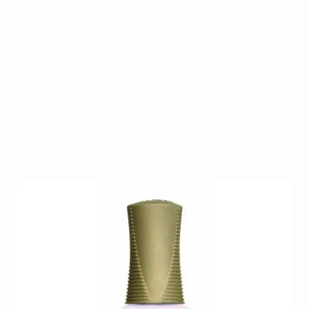
Een longlasting nagellak van het merk Orly, in een
koraal kleur genaamd 'Softest White'.
Op voorraad