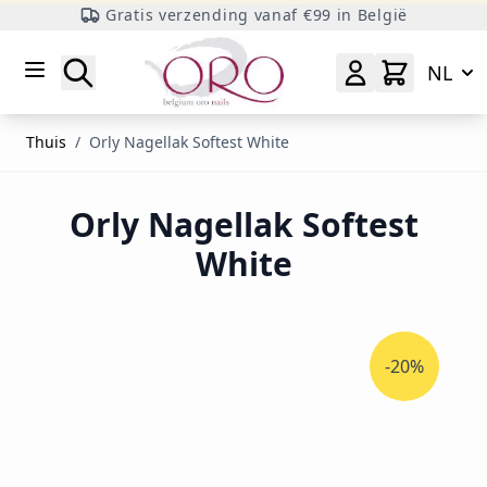
Gratis verzending vanaf €99 in België
Ga naar inhoud
Zoeken
NL
Thuis
/
Orly Nagellak Softest White
Orly Nagellak Softest
White
-20%