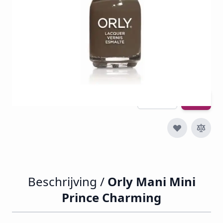
€ 4,11
€ 1,70
€ 2,06
Incl. btw
Excl. btw:
€ 1,70
Aantal
Beschrijving /
Orly Mani Mini
Prince Charming