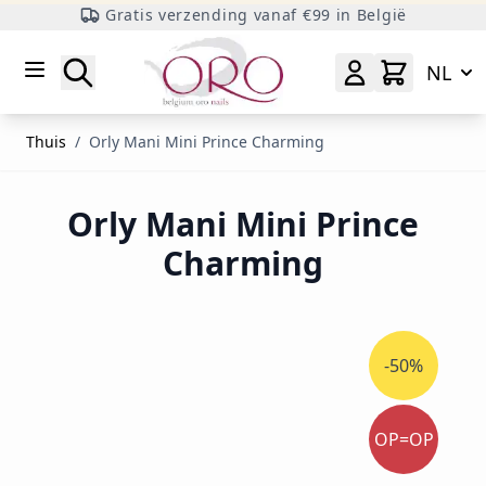
Gratis verzending vanaf €99 in België
Ga naar inhoud
Zoeken
NL
Thuis
/
Orly Mani Mini Prince Charming
Orly Mani Mini Prince
Charming
-50%
OP=OP