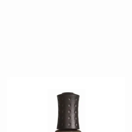
Orly mani mini Prince Charming
Op voorraad
SKU
O-NP-48315