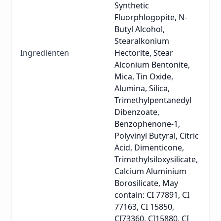
Synthetic
Fluorphlogopite, N-
Butyl Alcohol,
Stearalkonium
Ingrediënten
Hectorite, Stear
Alconium Bentonite,
Mica, Tin Oxide,
Alumina, Silica,
Trimethylpentanedyl
Dibenzoate,
Benzophenone-1,
Polyvinyl Butyral, Citric
Acid, Dimenticone,
Trimethylsiloxysilicate,
Calcium Aluminium
Borosilicate, May
contain: CI 77891, CI
77163, CI 15850,
CI73360, CI15880, CI