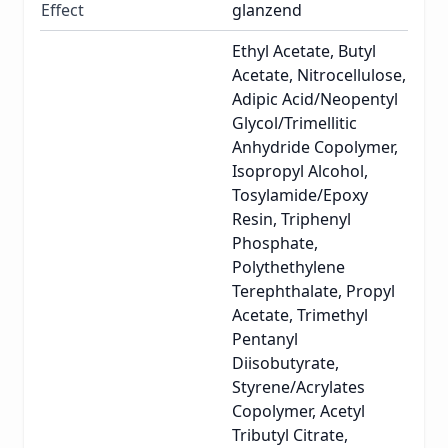
Effect
glanzend
Ethyl Acetate, Butyl
Acetate, Nitrocellulose,
Adipic Acid/Neopentyl
Glycol/Trimellitic
Anhydride Copolymer,
Isopropyl Alcohol,
Tosylamide/Epoxy
Resin, Triphenyl
Phosphate,
Polythethylene
Terephthalate, Propyl
Acetate, Trimethyl
Pentanyl
Diisobutyrate,
Styrene/Acrylates
Copolymer, Acetyl
Tributyl Citrate,