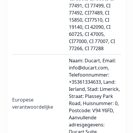
77491, CI 77499, CI
77492, CI77489, CI
15850, CI77510, CI
19140, CI 42090, CI
60725, CI 47005,
CI77000, CI 77007, CI
77266, CI 77288
Naam: Ducart, Email:
info@ducart.com,
Telefoonnummer:
+35361334633, Land:
Ierland, Stad: Limerick,
Straat: Plassey Park
Europese
Road, Huisnummer: 0,
verantwoordelijke
Postcode: V94 Y6FD,
Aanvullende
adresgegevens:
Ducart Suite,