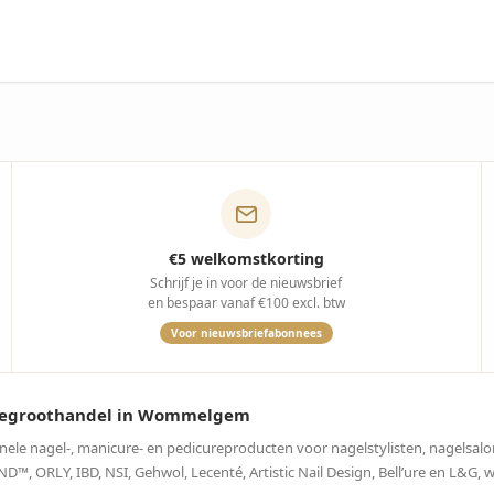
€5 welkomstkorting
Schrijf je in voor de nieuwsbrief
en bespaar vanaf €100 excl. btw
Voor nieuwsbriefabonnees
curegroothandel in Wommelgem
onele nagel-, manicure- en pedicureproducten voor nagelstylisten, nagelsalo
, ORLY, IBD, NSI, Gehwol, Lecenté, Artistic Nail Design, Bell’ure en L&G, 