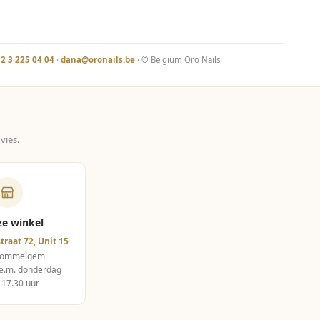
2 3 225 04 04
·
dana@oronails.be
· © Belgium Oro Nails
vies.
ze winkel
traat 72, Unit 15
Wommelgem
e.m. donderdag
–17.30 uur