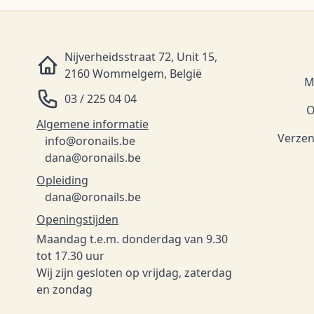
Nijverheidsstraat 72, Unit 15,
2160 Wommelgem, België
M
03 / 225 04 04
O
Algemene informatie
Verzen
info@oronails.be
dana@oronails.be
Opleiding
dana@oronails.be
Openingstijden
Maandag t.e.m. donderdag van 9.30
tot 17.30 uur
Wij zijn gesloten op vrijdag, zaterdag
en zondag