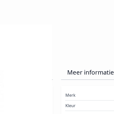
en
Meer informatie
Merk
a 30 jaar is Orly één van
Kleur
en ze jaar na jaar een