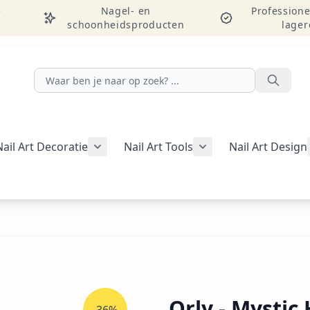
e
Nagel- en
Professione
schoonheidsproducten
lager
Zoeken
Nail Art Decoratie
Nail Art Tools
Nail Art Design
g weergeven
rie Manicure weergeven
nu voor categorie Pedicure weergeven
Submenu voor categorie Nail Art Decor
Submenu voor catego
egorie Studentenpakketten weergeven
Orly - Mystic