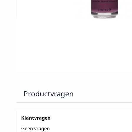
competitieve plaats behouden dankzij hun vern
collecties die zij steeds uitbrengen.
Productvragen
Klantvragen
Geen vragen