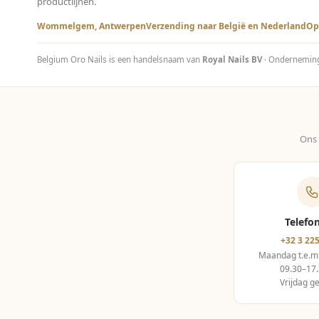
productlijnen.
Wommelgem, Antwerpen
Verzending naar België en Nederland
Op
Belgium Oro Nails is een handelsnaam van
Royal Nails BV
· Ondernemi
Ons 
Telefo
+32 3 225
Maandag t.e.m
09.30–17.
Vrijdag g