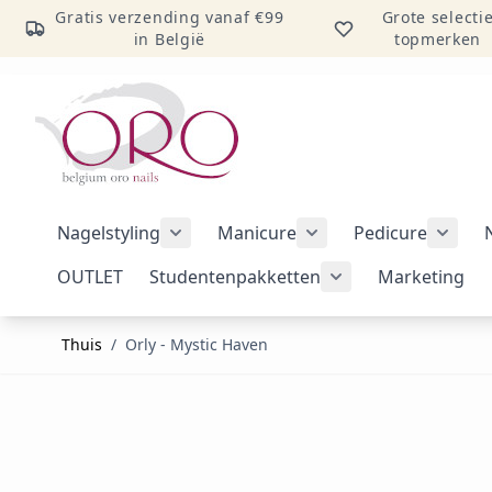
Gratis verzending vanaf €99
Grote selecti
in België
topmerken
Ga naar inhoud
Nagelstyling
Manicure
Pedicure
Submenu voor categorie Nagelstylin
Submenu voor catego
Subme
OUTLET
Studentenpakketten
Marketing
Submenu voor cat
Thuis
/
Orly - Mystic Haven