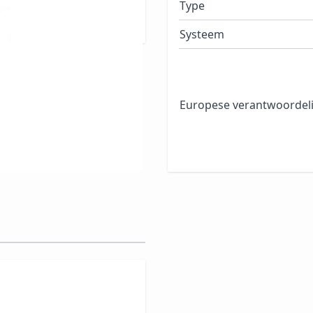
ieuwende en modieuze
Type
Systeem
Europese verantwoordeli