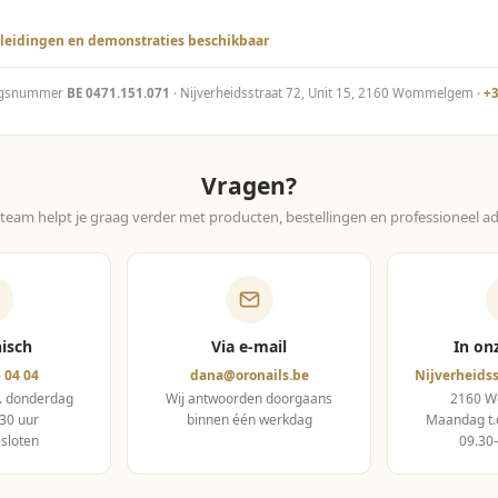
leidingen en demonstraties beschikbaar
ngsnummer
BE 0471.151.071
· Nijverheidsstraat 72, Unit 15, 2160 Wommelgem ·
+3
Vragen?
team helpt je graag verder met producten, bestellingen en professioneel ad
nisch
Via e-mail
In on
 04 04
dana@oronails.be
Nijverheidss
. donderdag
Wij antwoorden doorgaans
2160 
30 uur
binnen één werkdag
Maandag t.
esloten
09.30