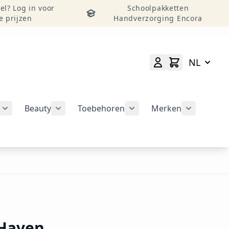
el? Log in voor
Schoolpakketten
e prijzen
Handverzorging Encora
NL
Beauty
Toebehoren
Merken
atie weergeven
rie Nail Art Tools weergeven
Submenu voor categorie Nail Art Design weergeven
Submenu voor categorie Beauty weergeven
Submenu voor categorie
Submenu v
 Haven