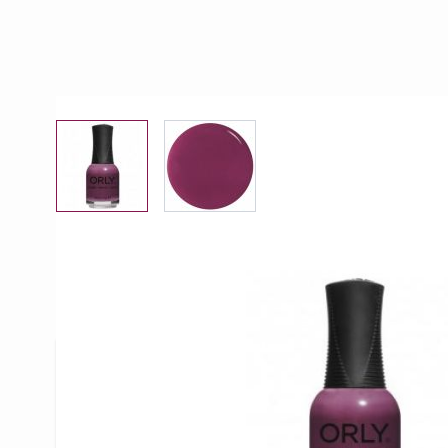
View larger image
View larger image
Beschrijving /
Orly - Mystic Hav
ORLY Mystic Haven
Dit zeer uitgebreide gamma biedt ieder wat wils. N
de marktleiders op gebied van nagellak. Daar blijv