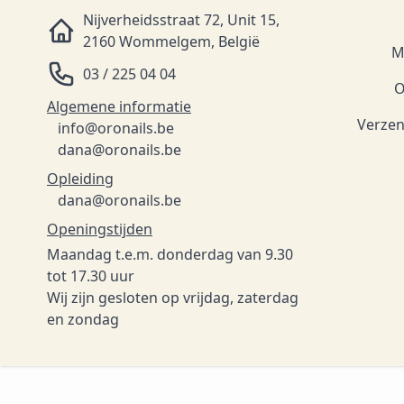
Nijverheidsstraat 72, Unit 15,
2160 Wommelgem, België
M
03 / 225 04 04
O
Algemene informatie
Verzen
info@oronails.be
dana@oronails.be
Opleiding
dana@oronails.be
Openingstijden
Maandag t.e.m. donderdag van 9.30
tot 17.30 uur
Wij zijn gesloten op vrijdag, zaterdag
en zondag