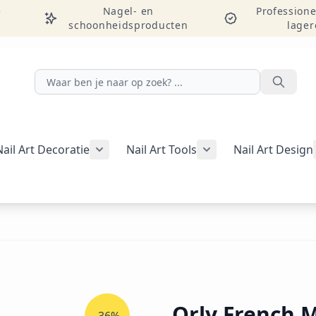
e
Nagel- en
Professione
schoonheidsproducten
lager
Zoeken
Nail Art Decoratie
Nail Art Tools
Nail Art Design
g weergeven
rie Manicure weergeven
nu voor categorie Pedicure weergeven
Submenu voor categorie Nail Art Decor
Submenu voor catego
egorie Studentenpakketten weergeven
Orly French 