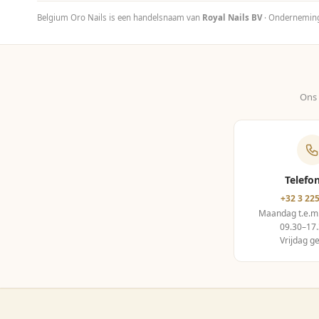
Belgium Oro Nails is een handelsnaam van
Royal Nails BV
· Ondernemi
Ons 
Telefo
+32 3 225
Maandag t.e.m
09.30–17.
Vrijdag g