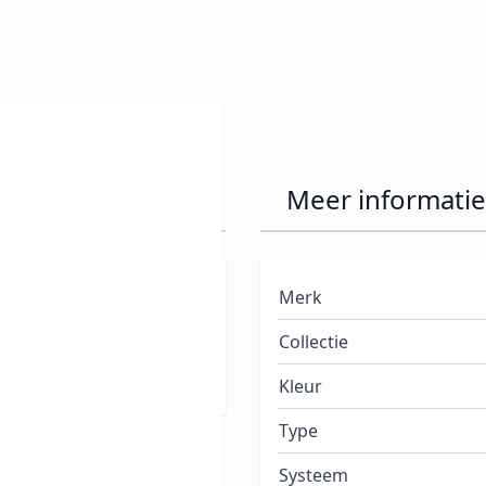
cure Déjà-Vu
Meer informatie
a 30 jaar is Orly één van
Merk
en ze jaar na jaar een
Collectie
ieuwende en modieuze
Kleur
Type
Systeem