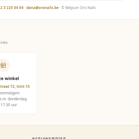
2 3 225 04 04
·
dana@oronails.be
· © Belgium Oro Nails
vies.
ze winkel
traat 72, Unit 15
Wommelgem
e.m. donderdag
–17.30 uur
NIEUWSBRIEF