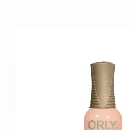
Beschrijving /
Orly French Mani
Dit zeer uitgebreide gamma biedt ieder wat wils. N
de marktleiders op gebied van nagellak. Daar blijv
competitieve plaats behouden dankzij hun vern
collecties die zij steeds uitbrengen.