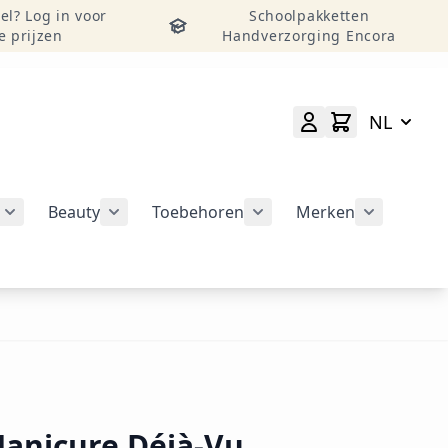
el? Log in voor
Schoolpakketten
e prijzen
Handverzorging Encora
NL
Beauty
Toebehoren
Merken
atie weergeven
rie Nail Art Tools weergeven
Submenu voor categorie Nail Art Design weergeven
Submenu voor categorie Beauty weergeven
Submenu voor categorie
Submenu v
Manicure Déjà-Vu