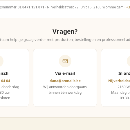
ngsnummer
BE 0471.151.071
· Nijverheidsstraat 72, Unit 15, 2160 Wommelgem ·
+3
Vragen?
team helpt je graag verder met producten, bestellingen en professioneel ad
nisch
Via e-mail
In on
 04 04
dana@oronails.be
Nijverheidss
. donderdag
Wij antwoorden doorgaans
2160 
30 uur
binnen één werkdag
Maandag t.
esloten
09.30