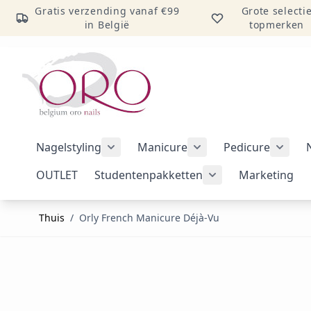
Gratis verzending vanaf €99
Grote selecti
in België
topmerken
Ga naar inhoud
Nagelstyling
Manicure
Pedicure
Submenu voor categorie Nagelstylin
Submenu voor catego
Subme
OUTLET
Studentenpakketten
Marketing
Submenu voor cat
Thuis
/
Orly French Manicure Déjà-Vu