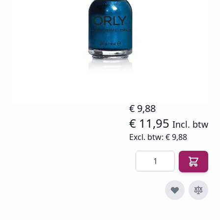
uitbrengen.
Op voorraad
SKU
O-NP-40751
€ 14,94
€ 9,88
€ 11,95
Incl. btw
Excl. btw:
€ 9,88
Aantal