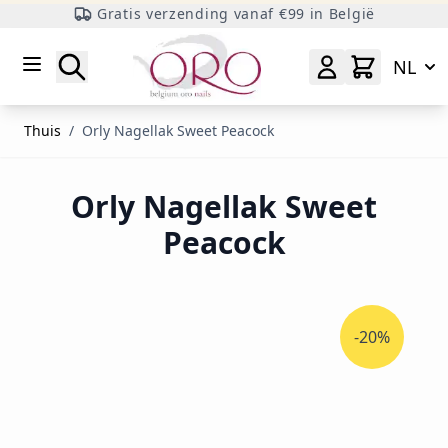
Gratis verzending vanaf €99 in België
Ga naar inhoud
Zoeken
NL
Thuis
/
Orly Nagellak Sweet Peacock
Orly Nagellak Sweet
Peacock
-20%