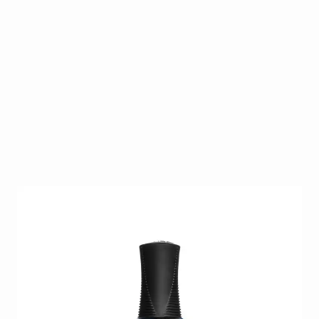
Dit zeer uitgebreide gamma biedt ieder wat wils. Na
30 jaar is Orly één van de marktleiders op gebied
van nagellak. Daar blijven ze jaar na jaar een
competitieve plaats behouden dankzij hun
vernieuwende en modieuze collecties die zij steeds