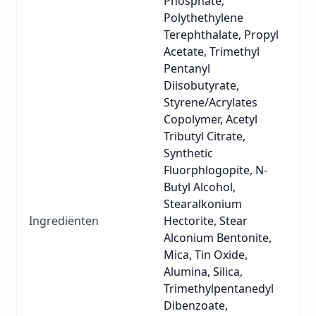
Phosphate,
Polythethylene
Terephthalate, Propyl
Acetate, Trimethyl
Pentanyl
Diisobutyrate,
Styrene/Acrylates
Copolymer, Acetyl
Tributyl Citrate,
Synthetic
Fluorphlogopite, N-
Butyl Alcohol,
Stearalkonium
Ingrediënten
Hectorite, Stear
Alconium Bentonite,
Mica, Tin Oxide,
Alumina, Silica,
Trimethylpentanedyl
Dibenzoate,