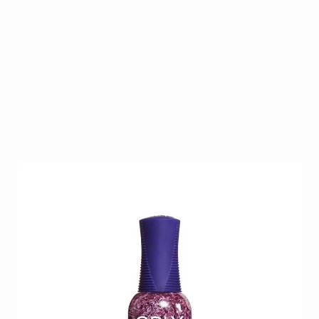
Dit zeer uitgebreide gamma biedt ieder wat wils. Na
30 jaar is Orly één van de marktleiders op gebied
van nagellak. Daar blijven ze jaar na jaar een
competitieve plaats behouden dankzij hun
vernieuwende en modieuze collecties die zij steeds
uitbrengen.