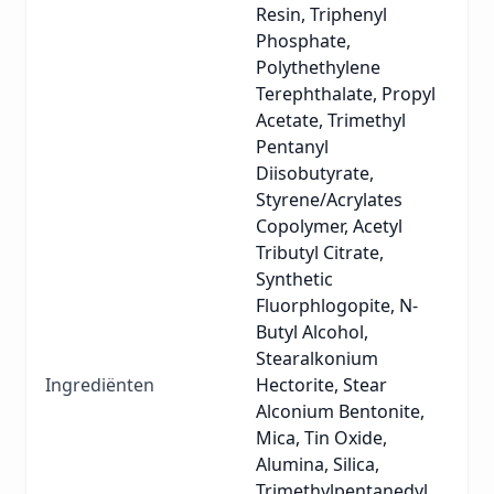
Resin, Triphenyl
Phosphate,
Polythethylene
Terephthalate, Propyl
Acetate, Trimethyl
Pentanyl
Diisobutyrate,
Styrene/Acrylates
Copolymer, Acetyl
Tributyl Citrate,
Synthetic
Fluorphlogopite, N-
Butyl Alcohol,
Stearalkonium
Ingrediënten
Hectorite, Stear
Alconium Bentonite,
Mica, Tin Oxide,
Alumina, Silica,
Trimethylpentanedyl