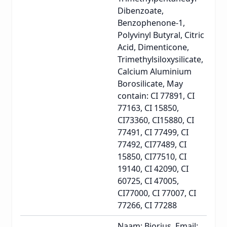
Dibenzoate,
Benzophenone-1,
Polyvinyl Butyral, Citric
Acid, Dimenticone,
Trimethylsiloxysilicate,
Calcium Aluminium
Borosilicate, May
contain: CI 77891, CI
77163, CI 15850,
CI73360, CI15880, CI
77491, CI 77499, CI
77492, CI77489, CI
15850, CI77510, CI
19140, CI 42090, CI
60725, CI 47005,
CI77000, CI 77007, CI
77266, CI 77288
Naam: Biorius, Email: