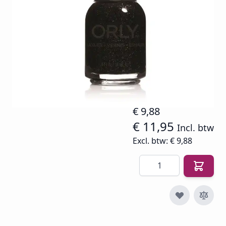
uitbrengen.
Op voorraad
SKU
O-NP-20865
€ 14,94
€ 9,88
€ 11,95
Incl. btw
Excl. btw:
€ 9,88
Aantal