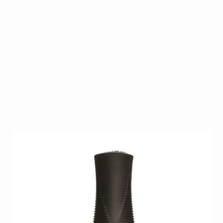
Dit zeer uitgebreide gamma biedt ieder wat wils. Na
30 jaar is Orly één van de marktleiders op gebied
van nagellak. Daar blijven ze jaar na jaar een
competitieve plaats behouden dankzij hun
vernieuwende en modieuze collecties die zij steeds