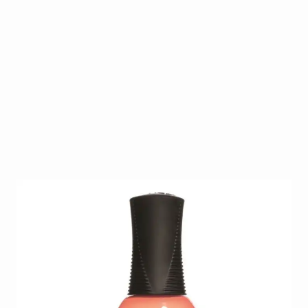
Dit zeer uitgebreide gamma biedt ieder wat wils. Na
30 jaar is Orly één van de marktleiders op gebied
van nagellak. Daar blijven ze jaar na jaar een
competitieve plaats behouden dankzij hun
vernieuwende en modieuze collecties die zij steeds