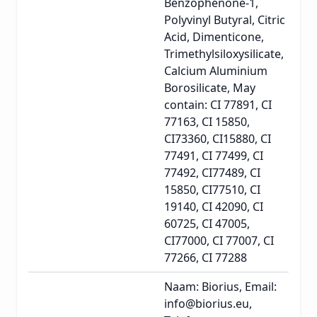
Benzophenone-1,
Polyvinyl Butyral, Citric
Acid, Dimenticone,
Trimethylsiloxysilicate,
Calcium Aluminium
Borosilicate, May
contain: CI 77891, CI
77163, CI 15850,
CI73360, CI15880, CI
77491, CI 77499, CI
77492, CI77489, CI
15850, CI77510, CI
19140, CI 42090, CI
60725, CI 47005,
CI77000, CI 77007, CI
77266, CI 77288
Naam: Biorius, Email:
info@biorius.eu,