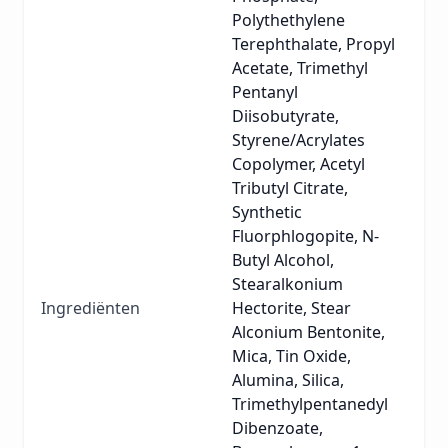
Polythethylene
Terephthalate, Propyl
Acetate, Trimethyl
Pentanyl
Diisobutyrate,
Styrene/Acrylates
Copolymer, Acetyl
Tributyl Citrate,
Synthetic
Fluorphlogopite, N-
Butyl Alcohol,
Stearalkonium
Ingrediënten
Hectorite, Stear
Alconium Bentonite,
Mica, Tin Oxide,
Alumina, Silica,
Trimethylpentanedyl
Dibenzoate,