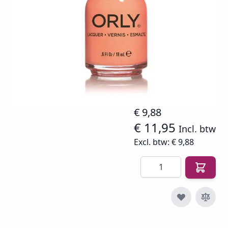
uitbrengen.
Op voorraad
SKU
O-NP-20848
€ 14,94
€ 9,88
€ 11,95
Incl. btw
Excl. btw:
€ 9,88
Aantal