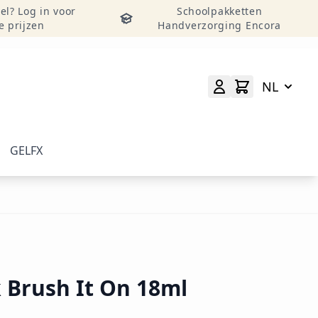
el? Log in voor
Schoolpakketten
e prijzen
Handverzorging Encora
NL
GELFX
elverzorging weergeven
menu voor categorie Accessoires & Tools weergeven
 Brush It On 18ml