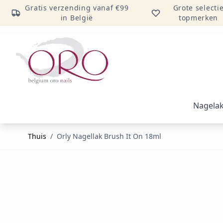
Gratis verzending vanaf €99
Grote selecti
in België
topmerken
Ga naar inhoud
Nagela
Thuis
/
Orly Nagellak Brush It On 18ml