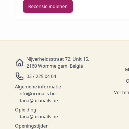
Recensie indienen
Nijverheidsstraat 72, Unit 15,
2160 Wommelgem, België
M
03 / 225 04 04
O
Algemene informatie
Verzen
info@oronails.be
dana@oronails.be
Opleiding
dana@oronails.be
Openingstijden