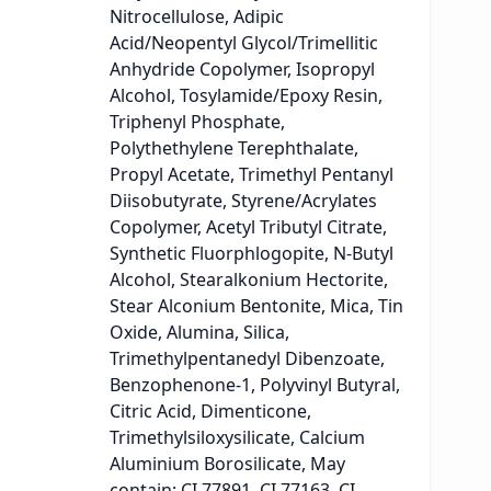
Nitrocellulose, Adipic
Acid/Neopentyl Glycol/Trimellitic
Anhydride Copolymer, Isopropyl
Alcohol, Tosylamide/Epoxy Resin,
Triphenyl Phosphate,
Polythethylene Terephthalate,
Propyl Acetate, Trimethyl Pentanyl
Diisobutyrate, Styrene/Acrylates
Copolymer, Acetyl Tributyl Citrate,
Synthetic Fluorphlogopite, N-Butyl
Alcohol, Stearalkonium Hectorite,
Stear Alconium Bentonite, Mica, Tin
Oxide, Alumina, Silica,
Trimethylpentanedyl Dibenzoate,
Benzophenone-1, Polyvinyl Butyral,
Citric Acid, Dimenticone,
Trimethylsiloxysilicate, Calcium
Aluminium Borosilicate, May
contain: CI 77891, CI 77163, CI