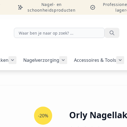
e
Nagel- en
Professione
schoonheidsproducten
lager
Zoeken
kken
Nagelverzorging
Accessoires & Tools
Submenu voor categorie Nagelakken weergeven
Submenu voor categorie Nag
Sub
Orly Nagellak
-20%