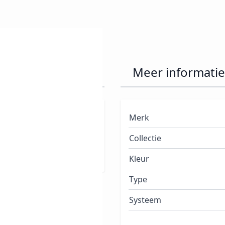
ush It On 18ml
Meer informatie
a 30 jaar is Orly één van
Merk
en ze jaar na jaar een
Collectie
ieuwende en modieuze
Kleur
Type
Systeem