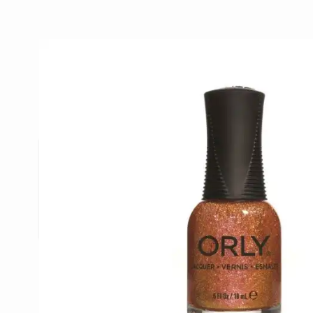
Beschrijving /
Orly Nagellak Br
Dit zeer uitgebreide gamma biedt ieder wat wils. N
de marktleiders op gebied van nagellak. Daar blijv
competitieve plaats behouden dankzij hun vern
collecties die zij steeds uitbrengen.