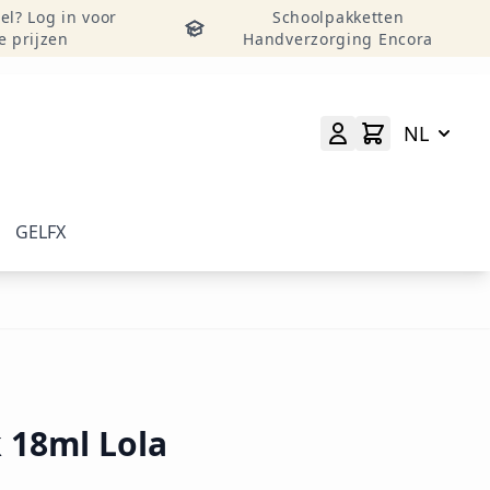
el? Log in voor
Schoolpakketten
e prijzen
Handverzorging Encora
NL
GELFX
elverzorging weergeven
menu voor categorie Accessoires & Tools weergeven
 18ml Lola