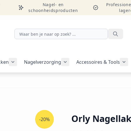
e
Nagel- en
Professione
schoonheidsproducten
lager
Zoeken
kken
Nagelverzorging
Accessoires & Tools
Submenu voor categorie Nagelakken weergeven
Submenu voor categorie Nag
Sub
Orly Nagellak
-20%