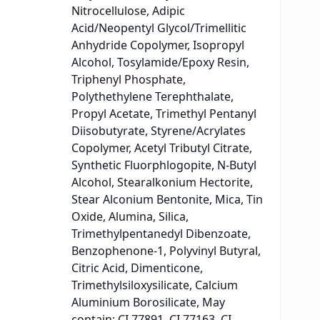
Nitrocellulose, Adipic
Acid/Neopentyl Glycol/Trimellitic
Anhydride Copolymer, Isopropyl
Alcohol, Tosylamide/Epoxy Resin,
Triphenyl Phosphate,
Polythethylene Terephthalate,
Propyl Acetate, Trimethyl Pentanyl
Diisobutyrate, Styrene/Acrylates
Copolymer, Acetyl Tributyl Citrate,
Synthetic Fluorphlogopite, N-Butyl
Alcohol, Stearalkonium Hectorite,
Stear Alconium Bentonite, Mica, Tin
Oxide, Alumina, Silica,
Trimethylpentanedyl Dibenzoate,
Benzophenone-1, Polyvinyl Butyral,
Citric Acid, Dimenticone,
Trimethylsiloxysilicate, Calcium
Aluminium Borosilicate, May
contain: CI 77891, CI 77163, CI