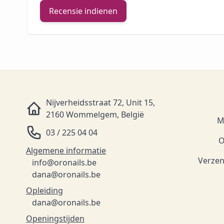
Recensie indienen
Nijverheidsstraat 72, Unit 15,
2160 Wommelgem, België
M
03 / 225 04 04
O
Algemene informatie
Verzen
info@oronails.be
dana@oronails.be
Opleiding
dana@oronails.be
Openingstijden