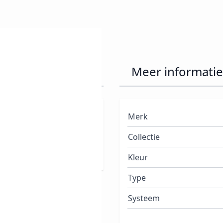
ml Lola
Meer informatie
a 30 jaar is Orly één van
Merk
en ze jaar na jaar een
Collectie
ieuwende en modieuze
Kleur
Type
Systeem