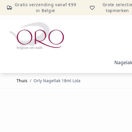
Gratis verzending vanaf €99
Grote selecti
in België
topmerken
Ga naar inhoud
Nagela
Thuis
/
Orly Nagellak 18ml Lola