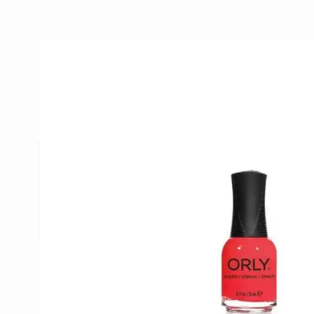
Beschrijving /
Orly Nagellak 18
Dit zeer uitgebreide gamma biedt ieder wat wils. N
de marktleiders op gebied van nagellak. Daar blijv
competitieve plaats behouden dankzij hun vern
collecties die zij steeds uitbrengen.