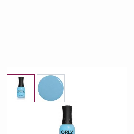
View larger image
View larger image
Orly Glass Half Full
Op voorraad