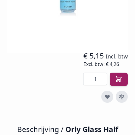
SKU
O-NP-2000017
€ 8,05
€ 4,26
€ 5,15
Incl. btw
Excl. btw:
€ 4,26
Aantal
Beschrijving /
Orly Glass Half