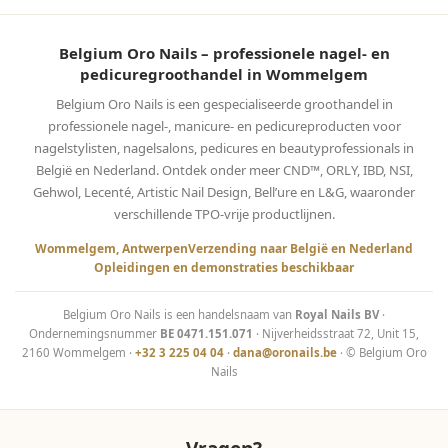
Belgium Oro Nails – professionele nagel- en
pedicuregroothandel in Wommelgem
Belgium Oro Nails is een gespecialiseerde groothandel in
professionele nagel-, manicure- en pedicureproducten voor
nagelstylisten, nagelsalons, pedicures en beautyprofessionals in
België en Nederland. Ontdek onder meer CND™, ORLY, IBD, NSI,
Gehwol, Lecenté, Artistic Nail Design, Bell’ure en L&G, waaronder
verschillende TPO-vrije productlijnen.
Wommelgem, Antwerpen
Verzending naar België en Nederland
Opleidingen en demonstraties beschikbaar
Belgium Oro Nails is een handelsnaam van
Royal Nails BV
·
Ondernemingsnummer
BE 0471.151.071
· Nijverheidsstraat 72, Unit 15,
2160 Wommelgem ·
+32 3 225 04 04
·
dana@oronails.be
· © Belgium Oro
Nails