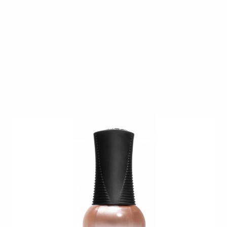
Dit zeer uitgebreide gamma biedt ieder wat wils. Na
30 jaar is Orly één van de marktleiders op gebied
van nagellak. Daar blijven ze jaar na jaar een
competitieve plaats behouden dankzij hun
vernieuwende en modieuze collecties die zij steeds
uitbrengen.