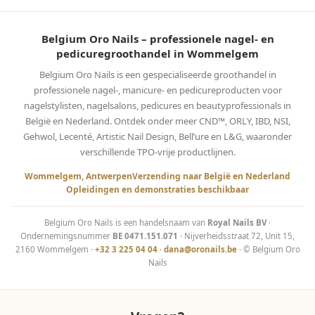
Belgium Oro Nails – professionele nagel- en
pedicuregroothandel in Wommelgem
Belgium Oro Nails is een gespecialiseerde groothandel in
professionele nagel-, manicure- en pedicureproducten voor
nagelstylisten, nagelsalons, pedicures en beautyprofessionals in
België en Nederland. Ontdek onder meer CND™, ORLY, IBD, NSI,
Gehwol, Lecenté, Artistic Nail Design, Bell’ure en L&G, waaronder
verschillende TPO-vrije productlijnen.
Wommelgem, Antwerpen
Verzending naar België en Nederland
Opleidingen en demonstraties beschikbaar
Belgium Oro Nails is een handelsnaam van
Royal Nails BV
·
Ondernemingsnummer
BE 0471.151.071
· Nijverheidsstraat 72, Unit 15,
2160 Wommelgem ·
+32 3 225 04 04
·
dana@oronails.be
· © Belgium Oro
Nails