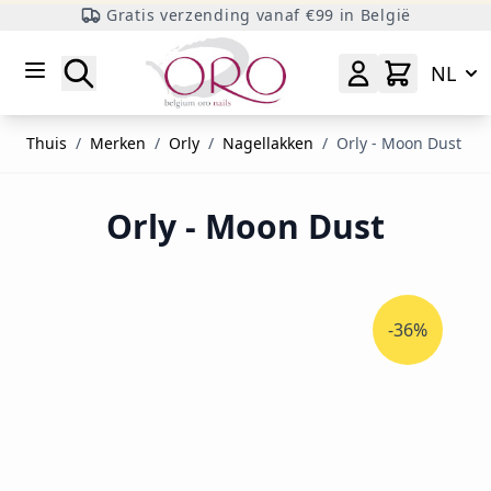
Gratis verzending vanaf €99 in België
Ga naar inhoud
Zoeken
NL
Thuis
/
Merken
/
Orly
/
Nagellakken
/
Orly - Moon Dust
Orly - Moon Dust
-36%