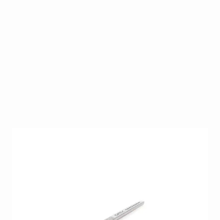
Hiermee kan je de nagelriemen achteruitduwen en
het is een hulpmiddel om de Gel FX makkelijk te
verwijderen.
Op voorraad