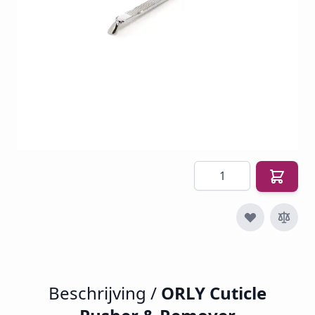
SKU
O-GFX-BOK
€ 14,52
€ 6,00
€ 7,26
Incl. btw
Excl. btw:
€ 6,00
Aantal
Beschrijving /
ORLY Cuticle