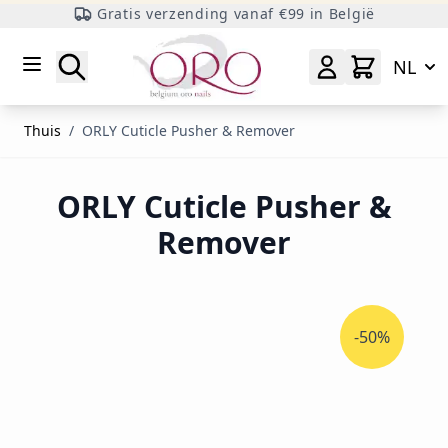
Gratis verzending vanaf €99 in België
Ga naar inhoud
Zoeken
NL
Thuis
/
ORLY Cuticle Pusher & Remover
ORLY Cuticle Pusher &
Remover
-50%