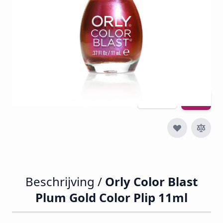
€ 6,29
€ 4,16
€ 5,03
Incl. btw
Excl. btw:
€ 4,16
Aantal
Beschrijving /
Orly Color Blast
Plum Gold Color Plip 11ml