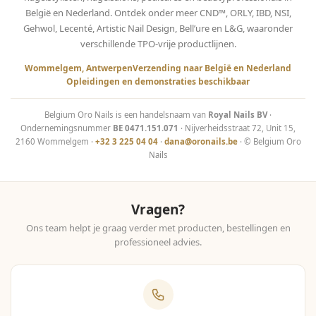
België en Nederland. Ontdek onder meer CND™, ORLY, IBD, NSI,
Gehwol, Lecenté, Artistic Nail Design, Bell’ure en L&G, waaronder
verschillende TPO-vrije productlijnen.
Wommelgem, Antwerpen
Verzending naar België en Nederland
Opleidingen en demonstraties beschikbaar
Belgium Oro Nails is een handelsnaam van
Royal Nails BV
·
Ondernemingsnummer
BE 0471.151.071
· Nijverheidsstraat 72, Unit 15,
2160 Wommelgem ·
+32 3 225 04 04
·
dana@oronails.be
· © Belgium Oro
Nails
Vragen?
Ons team helpt je graag verder met producten, bestellingen en
professioneel advies.