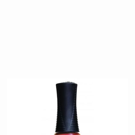
Orly Color Blast Plum Gold Color Plip 11ml
Op voorraad
SKU
O-CB-PBCF