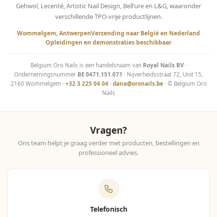
Gehwol, Lecenté, Artistic Nail Design, Bell’ure en L&G, waaronder
verschillende TPO-vrije productlijnen.
Wommelgem, Antwerpen
Verzending naar België en Nederland
Opleidingen en demonstraties beschikbaar
Belgium Oro Nails is een handelsnaam van
Royal Nails BV
·
Ondernemingsnummer
BE 0471.151.071
· Nijverheidsstraat 72, Unit 15,
2160 Wommelgem ·
+32 3 225 04 04
·
dana@oronails.be
· © Belgium Oro
Nails
Vragen?
Ons team helpt je graag verder met producten, bestellingen en
professioneel advies.
Telefonisch