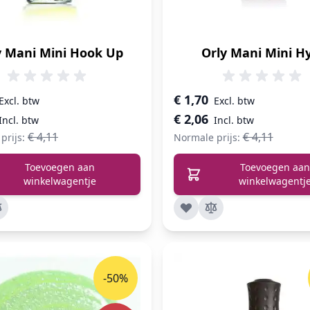
y Mani Mini Hook Up
Orly Mani Mini H
prijs
Speciale prijs
€ 1,70
€ 2,06
€ 4,11
€ 4,11
prijs:
Normale prijs:
Toevoegen aan
Toevoegen aan
winkelwagentje
winkelwagentj
-50%