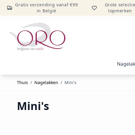
Gratis verzending vanaf €99
Grote selecti
in België
topmerken
Ga naar inhoud
Nagela
Thuis
/
Nagelakken
/
Mini's
Mini's