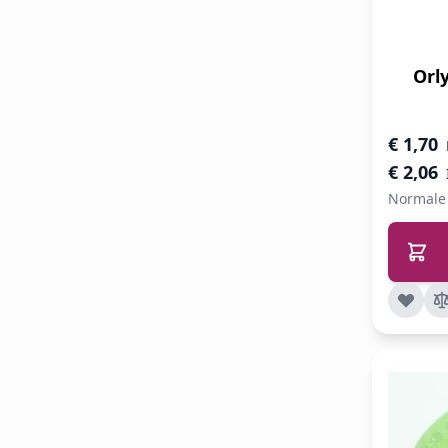
Orl
Speciale 
€ 1,70
€ 2,06
Normale 