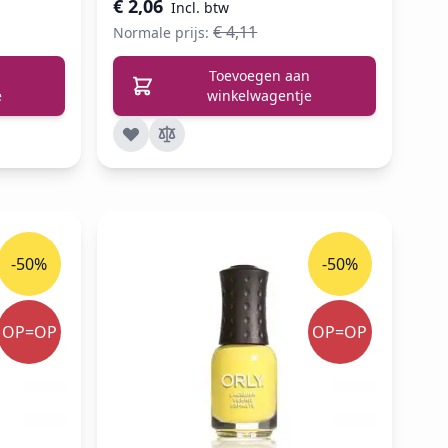
€ 2,06
€ 4,11
Normale prijs:
Toevoegen aan
e
winkelwagentje
-50%
-50%
OP=OP
OP=OP