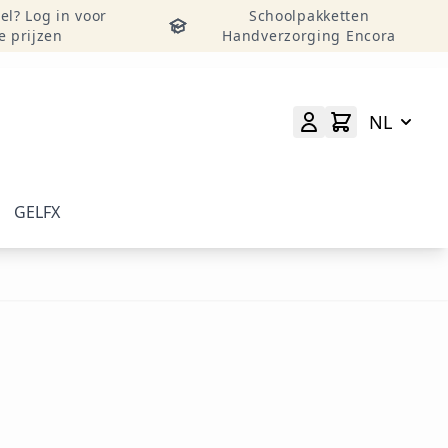
el? Log in voor
Schoolpakketten
e prijzen
Handverzorging Encora
NL
GELFX
elverzorging weergeven
menu voor categorie Accessoires & Tools weergeven