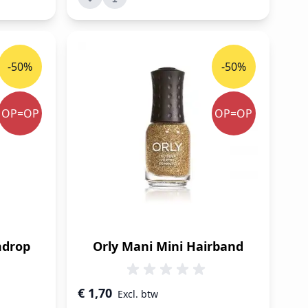
-50%
-50%
OP=OP
OP=OP
mdrop
Orly Mani Mini Hairband
Speciale prijs
€ 1,70