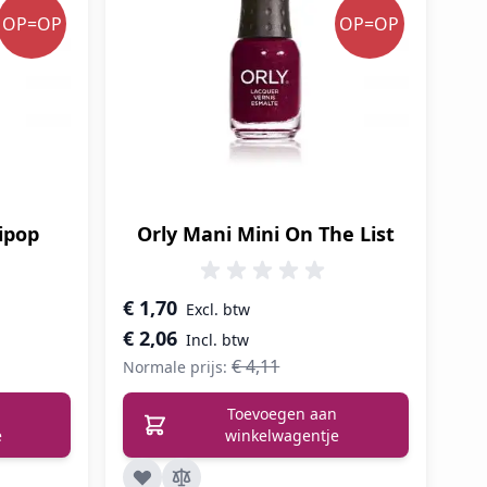
OP=OP
OP=OP
lipop
Orly Mani Mini On The List
Speciale prijs
€ 1,70
€ 2,06
€ 4,11
Normale prijs:
Toevoegen aan
e
winkelwagentje