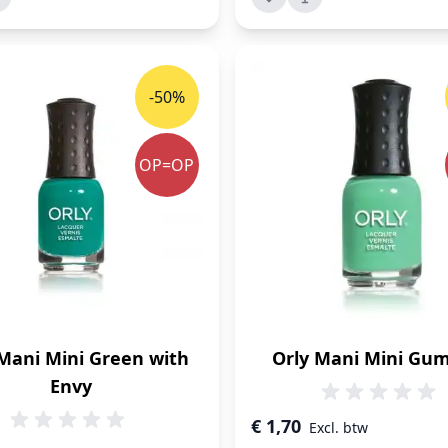
-50%
OP=OP
 Mani Mini Green with
Orly Mani Mini Gu
Envy
Speciale prijs
€ 1,70