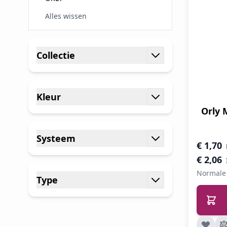
Alles wissen
Ga naar productlijst
Collectie
filter
Kleur
filter
Orly 
Systeem
Speciale 
€ 1,70
filter
€ 2,06
Normale 
Type
filter