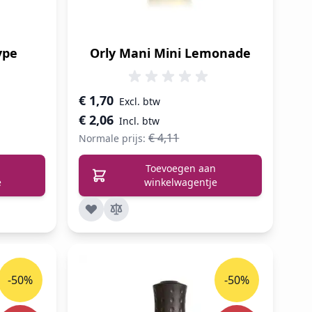
ype
Orly Mani Mini Lemonade
Speciale prijs
€ 1,70
€ 2,06
€ 4,11
Normale prijs:
Toevoegen aan
e
winkelwagentje
-50%
-50%