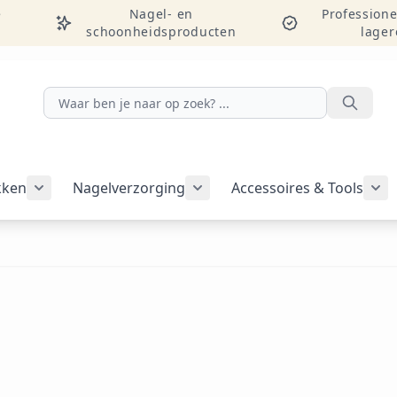
e
Nagel- en
Professione
schoonheidsproducten
lager
Zoeken
kken
Nagelverzorging
Accessoires & Tools
Submenu voor categorie Nagelakken weergeven
Submenu voor categorie Nag
Sub