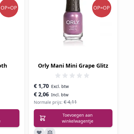
OP=OP
OP=OP
oth
Orly Mani Mini Grape Glitz
Speciale prijs
€ 1,70
€ 2,06
€ 4,11
Normale prijs:
Toevoegen aan
e
winkelwagentje