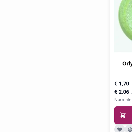
Orl
Speciale 
€ 1,70
€ 2,06
Normale 