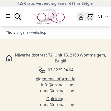
Gratis verzending vanaf €99 in België
Ga naar inhoud
Zoeken
NL
Thuis
/
gellak webshop
Nijverheidsstraat 72, Unit 15, 2160 Wommelgem,
België
03 / 225 04 04
Algemene informatie
info@oronails.be
dana@oronails.be
Opleiding
dana@oronails.be