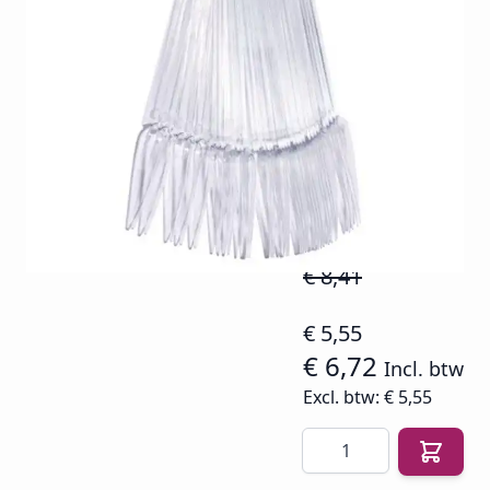
De Color Pop Stiletto op ring is een must-have voor
elke nagelstylist die kleuren professioneel en
overzichtelijk wil presenteren met een moderne
uitstraling.
Op voorraad
SKU
BELL-COL-POP-ST-CL
€ 8,41
€ 5,55
€ 6,72
Incl. btw
Excl. btw:
€ 5,55
Aantal