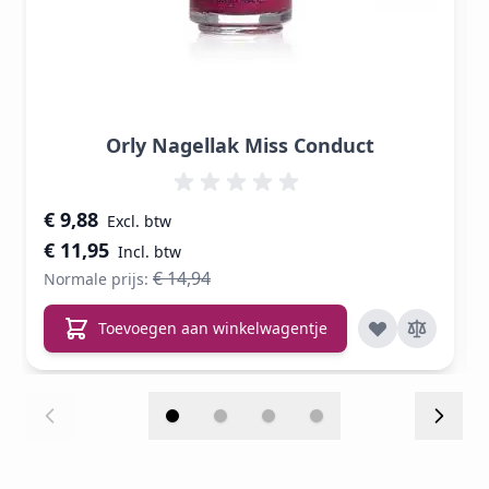
Orly Nagellak Miss Conduct
Speciale prijs
€ 9,88
€ 11,95
€ 14,94
Normale prijs:
Toevoegen aan winkelwagentje