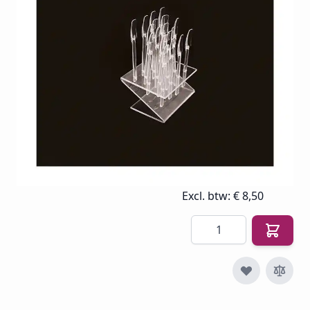
professioneel gebruik in de nagelstudio en thuis.
Op voorraad
SKU
BELL-COL-POP-18
€ 13,92
€ 8,50
€ 10,29
Incl. btw
Excl. btw:
€ 8,50
Aantal