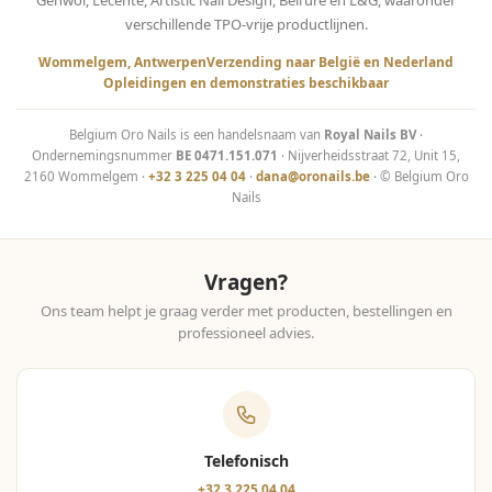
Gehwol, Lecenté, Artistic Nail Design, Bell’ure en L&G, waaronder
verschillende TPO-vrije productlijnen.
Wommelgem, Antwerpen
Verzending naar België en Nederland
Opleidingen en demonstraties beschikbaar
Belgium Oro Nails is een handelsnaam van
Royal Nails BV
·
Ondernemingsnummer
BE 0471.151.071
· Nijverheidsstraat 72, Unit 15,
2160 Wommelgem ·
+32 3 225 04 04
·
dana@oronails.be
· © Belgium Oro
Nails
Vragen?
Ons team helpt je graag verder met producten, bestellingen en
professioneel advies.
Telefonisch
+32 3 225 04 04