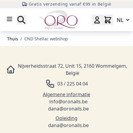
Gratis verzending vanaf €99 in België
Ga naar inhoud
Zoeken
NL
Thuis
/
CND Shellac webshop
Nijverheidsstraat 72, Unit 15, 2160 Wommelgem,
België
03 / 225 04 04
Algemene informatie
info@oronails.be
dana@oronails.be
Opleiding
dana@oronails.be