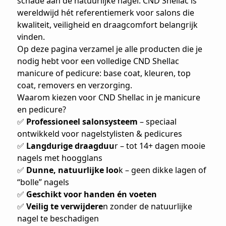
schade aan de natuurlijke nagel. CND Shellac is
wereldwijd hét referentiemerk voor salons die
kwaliteit, veiligheid en draagcomfort belangrijk
vinden.
Op deze pagina verzamel je alle producten die je
nodig hebt voor een volledige CND Shellac
manicure of pedicure: base coat, kleuren, top
coat, removers en verzorging.
Waarom kiezen voor CND Shellac in je manicure
en pedicure?
✅
Professioneel salonsysteem
– speciaal
ontwikkeld voor nagelstylisten & pedicures
✅
Langdurige draagduu
r – tot 14+ dagen mooie
nagels met hoogglans
✅
Dunne, natuurlijke loo
k – geen dikke lagen of
“bolle” nagels
✅
Geschikt voor handen én voeten
✅
Veilig te verwijdere
n zonder de natuurlijke
nagel te beschadigen