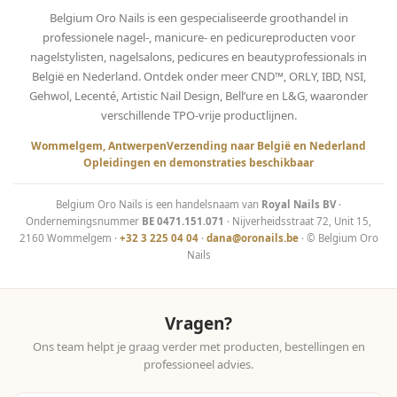
Belgium Oro Nails is een gespecialiseerde groothandel in
professionele nagel-, manicure- en pedicureproducten voor
nagelstylisten, nagelsalons, pedicures en beautyprofessionals in
België en Nederland. Ontdek onder meer CND™, ORLY, IBD, NSI,
Gehwol, Lecenté, Artistic Nail Design, Bell’ure en L&G, waaronder
verschillende TPO-vrije productlijnen.
Wommelgem, Antwerpen
Verzending naar België en Nederland
Opleidingen en demonstraties beschikbaar
Belgium Oro Nails is een handelsnaam van
Royal Nails BV
·
Ondernemingsnummer
BE 0471.151.071
· Nijverheidsstraat 72, Unit 15,
2160 Wommelgem ·
+32 3 225 04 04
·
dana@oronails.be
· © Belgium Oro
Nails
Vragen?
Ons team helpt je graag verder met producten, bestellingen en
professioneel advies.