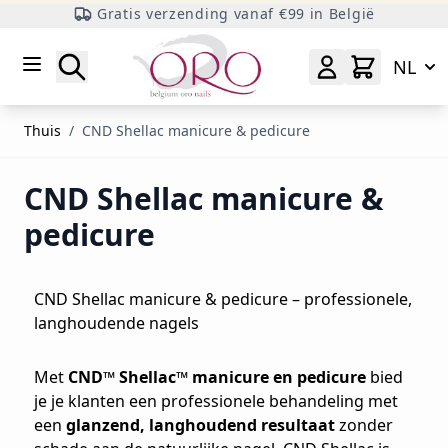
Gratis verzending vanaf €99 in België
Ga naar inhoud
Zoeken
NL
Thuis
/
CND Shellac manicure & pedicure
CND Shellac manicure &
pedicure
CND Shellac manicure & pedicure – professionele,
langhoudende nagels
Met
CND™ Shellac™ manicure en pedicure
bied
je je klanten een professionele behandeling met
een
glanzend, langhoudend
resultaat
zonder