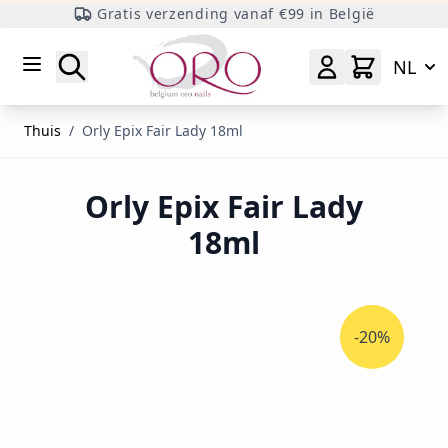
Gratis verzending vanaf €99 in België
Ga naar inhoud
Zoeken
NL
Thuis
/
Orly Epix Fair Lady 18ml
Orly Epix Fair Lady
18ml
-20%