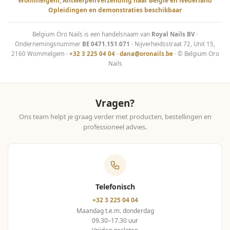
Wommelgem, Antwerpen
Verzending naar België en Nederland
Opleidingen en demonstraties beschikbaar
Belgium Oro Nails is een handelsnaam van
Royal Nails BV
·
Ondernemingsnummer
BE 0471.151.071
· Nijverheidsstraat 72, Unit 15,
2160 Wommelgem ·
+32 3 225 04 04
·
dana@oronails.be
· © Belgium Oro
Nails
Vragen?
Ons team helpt je graag verder met producten, bestellingen en
professioneel advies.
Telefonisch
+32 3 225 04 04
Maandag t.e.m. donderdag
09.30–17.30 uur