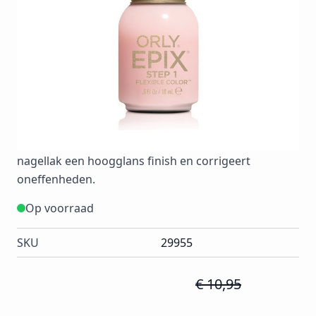
nagellak blijft langer dan een week perfect zitten en
is gemakkelijk te verwijderen met remover.Stap 1
Flexible Color NagellakZorg dat de nagels gereinigd
en droog zijn. Begin met een van de flexible colors.
Breng voor het beste resultaat nog een tweede laag
aan. Stap 2 Flexible Sealcoat NagellakVoor het
afsluiten van de eerste laag en een langdurig
resultaat brengt u nu de sealcoat aan. Deze geeft de
nagellak een hoogglans finish en corrigeert
oneffenheden.
Op voorraad
SKU
29955
€ 10,95