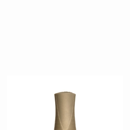
PIX Flexible colors. Langhoudende formule met
smudge-fixing technology. De nagellak hard uit als
een gellak zonder het gebruik van een UV/LED lamp.
Breng eenvoudig een van de verschillende flexible
kleuren aan en daarna de flexible sealcoat.De