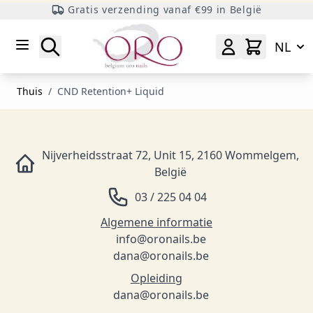
Gratis verzending vanaf €99 in België
Ga naar inhoud
Zoeken
NL
Thuis
/
CND Retention+ Liquid
Nijverheidsstraat 72, Unit 15, 2160 Wommelgem,
België
03 / 225 04 04
Algemene informatie
info@oronails.be
dana@oronails.be
Opleiding
dana@oronails.be