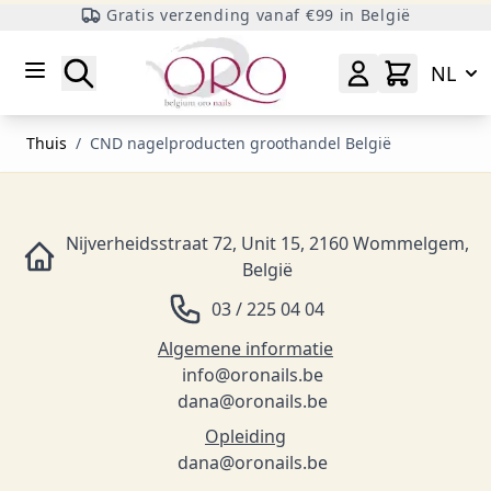
Gratis verzending vanaf €99 in België
Ga naar inhoud
Zoeken
NL
Thuis
/
CND nagelproducten groothandel België
Nijverheidsstraat 72, Unit 15, 2160 Wommelgem,
België
03 / 225 04 04
Algemene informatie
info@oronails.be
dana@oronails.be
Opleiding
dana@oronails.be