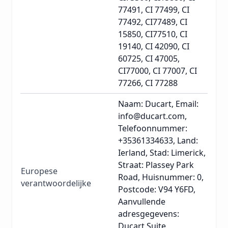
77491, CI 77499, CI
77492, CI77489, CI
15850, CI77510, CI
19140, CI 42090, CI
60725, CI 47005,
CI77000, CI 77007, CI
77266, CI 77288
Naam: Ducart, Email:
info@ducart.com,
Telefoonnummer:
+35361334633, Land:
Ierland, Stad: Limerick,
Straat: Plassey Park
Europese
Road, Huisnummer: 0,
verantwoordelijke
Postcode: V94 Y6FD,
Aanvullende
adresgegevens:
Ducart Suite,