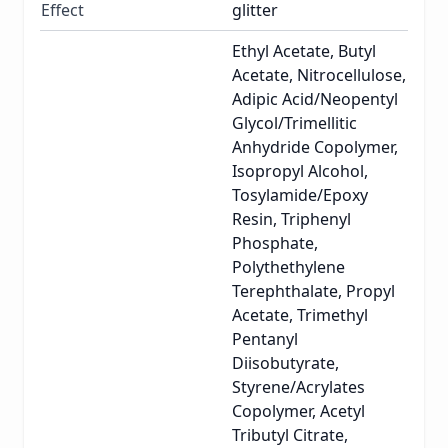
Effect
glitter
Ethyl Acetate, Butyl
Acetate, Nitrocellulose,
Adipic Acid/Neopentyl
Glycol/Trimellitic
Anhydride Copolymer,
Isopropyl Alcohol,
Tosylamide/Epoxy
Resin, Triphenyl
Phosphate,
Polythethylene
Terephthalate, Propyl
Acetate, Trimethyl
Pentanyl
Diisobutyrate,
Styrene/Acrylates
Copolymer, Acetyl
Tributyl Citrate,