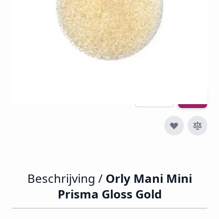
€ 4,11
€ 1,70
€ 2,06
Incl. btw
Excl. btw:
€ 1,70
Aantal
Beschrijving /
Orly Mani Mini
Prisma Gloss Gold