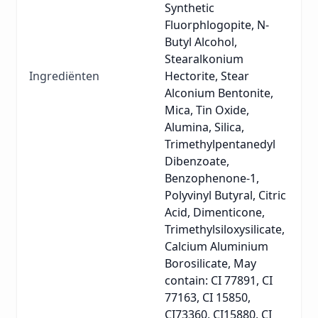
Synthetic
Fluorphlogopite, N-
Butyl Alcohol,
Stearalkonium
Ingrediënten
Hectorite, Stear
Alconium Bentonite,
Mica, Tin Oxide,
Alumina, Silica,
Trimethylpentanedyl
Dibenzoate,
Benzophenone-1,
Polyvinyl Butyral, Citric
Acid, Dimenticone,
Trimethylsiloxysilicate,
Calcium Aluminium
Borosilicate, May
contain: CI 77891, CI
77163, CI 15850,
CI73360, CI15880, CI