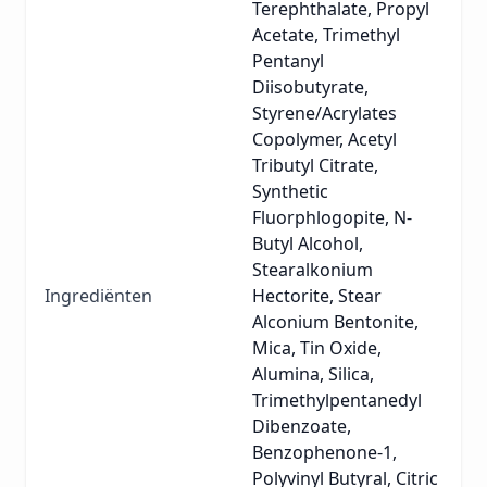
Terephthalate, Propyl
Acetate, Trimethyl
Pentanyl
Diisobutyrate,
Styrene/Acrylates
Copolymer, Acetyl
Tributyl Citrate,
Synthetic
Fluorphlogopite, N-
Butyl Alcohol,
Stearalkonium
Ingrediënten
Hectorite, Stear
Alconium Bentonite,
Mica, Tin Oxide,
Alumina, Silica,
Trimethylpentanedyl
Dibenzoate,
Benzophenone-1,
Polyvinyl Butyral, Citric