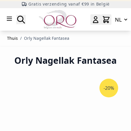
Gratis verzending vanaf €99 in België
Ga naar inhoud
Zoeken
NL
Thuis
/
Orly Nagellak Fantasea
Orly Nagellak Fantasea
-20%