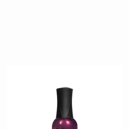
Dit zeer uitgebreide gamma biedt ieder wat wils. Na
30 jaar is Orly één van de marktleiders op gebied
van nagellak. Daar blijven ze jaar na jaar een
competitieve plaats behouden dankzij hun
vernieuwende en modieuze collecties die zij steeds
uitbrengen.