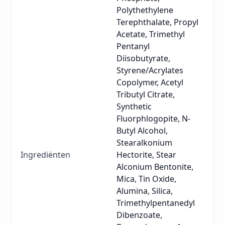
Polythethylene
Terephthalate, Propyl
Acetate, Trimethyl
Pentanyl
Diisobutyrate,
Styrene/Acrylates
Copolymer, Acetyl
Tributyl Citrate,
Synthetic
Fluorphlogopite, N-
Butyl Alcohol,
Stearalkonium
Ingrediënten
Hectorite, Stear
Alconium Bentonite,
Mica, Tin Oxide,
Alumina, Silica,
Trimethylpentanedyl
Dibenzoate,