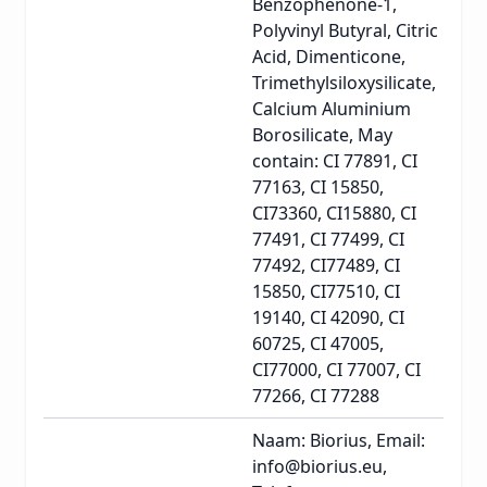
Benzophenone-1,
Polyvinyl Butyral, Citric
Acid, Dimenticone,
Trimethylsiloxysilicate,
Calcium Aluminium
Borosilicate, May
contain: CI 77891, CI
77163, CI 15850,
CI73360, CI15880, CI
77491, CI 77499, CI
77492, CI77489, CI
15850, CI77510, CI
19140, CI 42090, CI
60725, CI 47005,
CI77000, CI 77007, CI
77266, CI 77288
Naam: Biorius, Email:
info@biorius.eu,