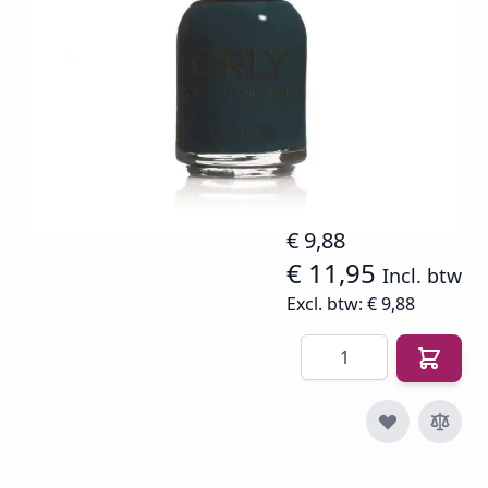
uitbrengen.
Op voorraad
SKU
O-NP-20864
€ 14,94
€ 9,88
€ 11,95
Incl. btw
Excl. btw:
€ 9,88
Aantal