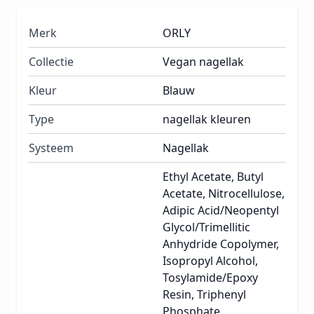
Merk
ORLY
Collectie
Vegan nagellak
Kleur
Blauw
Type
nagellak kleuren
Systeem
Nagellak
Ethyl Acetate, Butyl
Acetate, Nitrocellulose,
Adipic Acid/Neopentyl
Glycol/Trimellitic
Anhydride Copolymer,
Isopropyl Alcohol,
Tosylamide/Epoxy
Resin, Triphenyl
Phosphate,