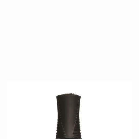
Dit zeer uitgebreide gamma biedt ieder wat wils. Na
30 jaar is Orly één van de marktleiders op gebied
van nagellak. Daar blijven ze jaar na jaar een
competitieve plaats behouden dankzij hun
vernieuwende en modieuze collecties die zij steeds