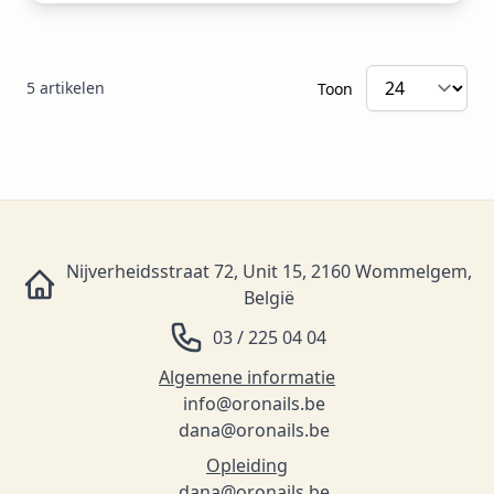
5
artikelen
Toon
Nijverheidsstraat 72, Unit 15, 2160 Wommelgem,
België
03 / 225 04 04
Algemene informatie
info@oronails.be
dana@oronails.be
Opleiding
dana@oronails.be