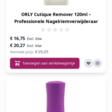
ORLY Cutique Remover 120ml –
Professionele Nagelriemverwijderaar
Speciale prijs
€ 16,75
€ 20,27
€ 25,29
Normale prijs:
Toevoegen aan winkelwagentje