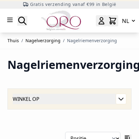
Gratis verzending vanaf €99 in België
Ga naar inhoud
Zoeken
NL
Thuis
/
Nagelverzorging
/
Nagelriemenverzorging
Nagelriemenverzorgin
WINKEL OP