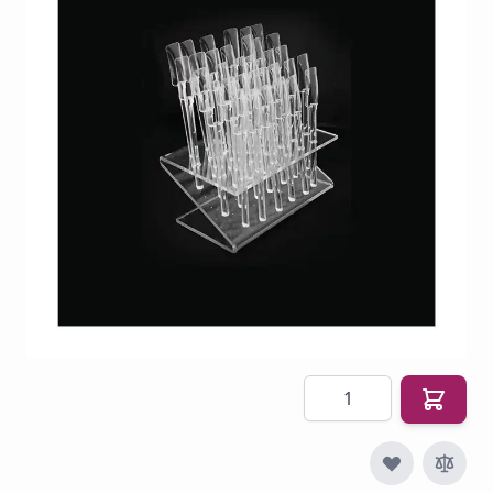
Bell’ure Color Pop Display 32 stuks kopen? Perfect
voor het tonen van nagelkleuren. Ideaal voor
gelpolish, nagellak en nail art.
Op voorraad
SKU
BELL-COL-POP-32
€ 23,60
€ 14,50
€ 17,55
Incl. btw
Excl. btw:
€ 14,50
Aantal